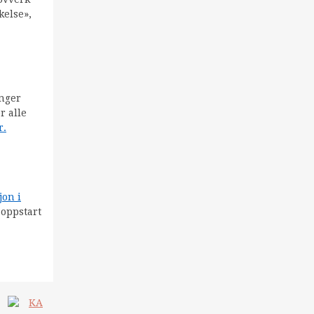
kelse»,
inger
r alle
r.
jon i
 oppstart