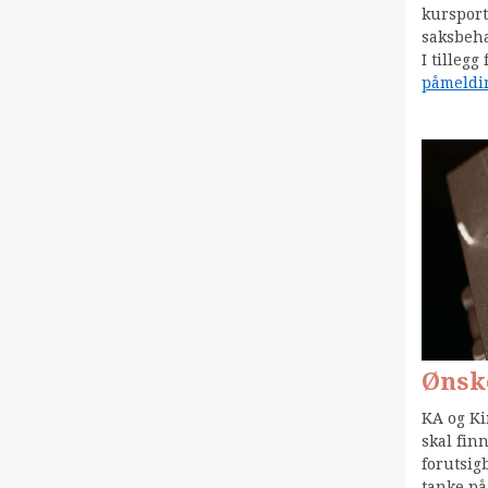
kursport
saksbeha
I tillegg
påmeldin
Ønske
KA og Ki
skal fin
forutsig
tanke på