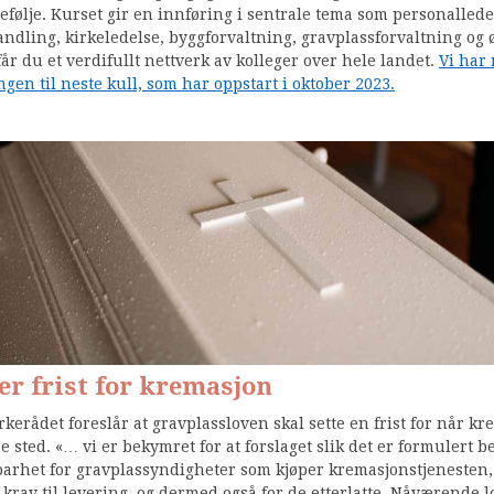
efølje. Kurset gir en innføring i sentrale tema som personallede
ndling, kirkeledelse, byggforvaltning, gravplassforvaltning og
 får du et verdifullt nettverk av kolleger over hele landet.
Vi har
gen til neste kull, som har oppstart i oktober 2023.
r frist for kremasjon
rkerådet foreslår at gravplassloven skal sette en frist for når k
ne sted. «… vi er bekymret for at forslaget slik det er formulert 
barhet for gravplassyndigheter som kjøper kremasjonstjenesten
 krav til levering, og dermed også for de etterlatte. Nåværende 