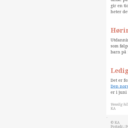
gir en ti
heter de
Hørin
Utdannin
som følg
barn på 1
Ledig
Det er f
Den nors
er i juni
Vennlig hi
KA
&nsbp;
© KA
Postadr.: 