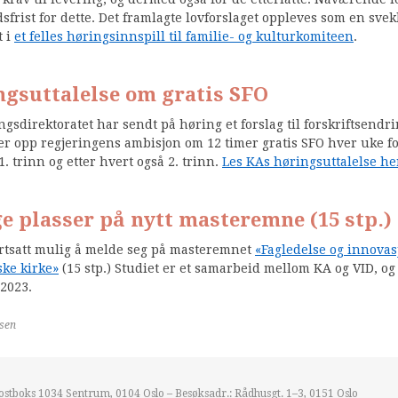
dsfrist for dette. Det framlagte lovforslaget oppleves som en svek
t i
et felles høringsinnspill til familie- og kulturkomiteen
.
gsuttalelse om gratis SFO
gsdirektoratet har sendt på høring et forslag til forskriftsendr
er opp regjeringens ambisjon om 12 timer gratis SFO hver uke fo
. trinn og etter hvert også 2. trinn.
Les KAs høringsuttalelse he
e plasser på nytt masteremne (15 stp.)
ortsatt mulig å melde seg på masteremnet
«Fagledelse og innovas
ke kirke»
(15 stp.) Studiet er et samarbeid mellom KA og VID, og
 2023.
lsen
Postboks 1034 Sentrum, 0104 Oslo – Besøksadr.: Rådhusgt. 1–3, 0151 Oslo