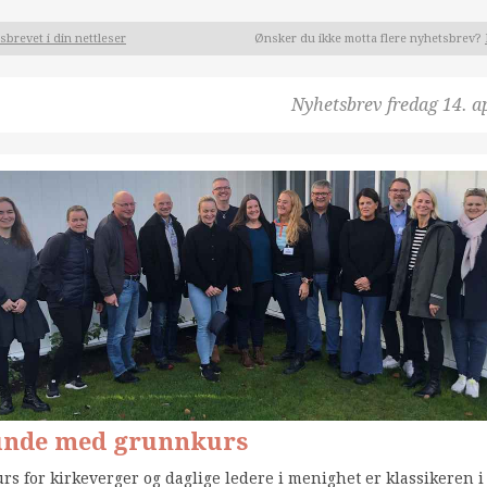
brevet i din nettleser
Ønsker du ikke motta flere nyhetsbrev?
Nyhetsbrev
fredag 14. a
unde med grunnkurs
s for kirkeverger og daglige ledere i menighet er klassikeren i