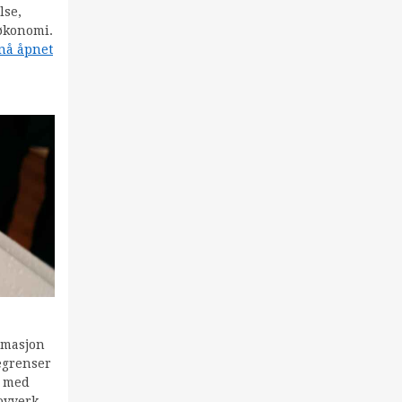
lse,
 økonomi.
 nå åpnet
remasjon
begrenser
, med
lovverk