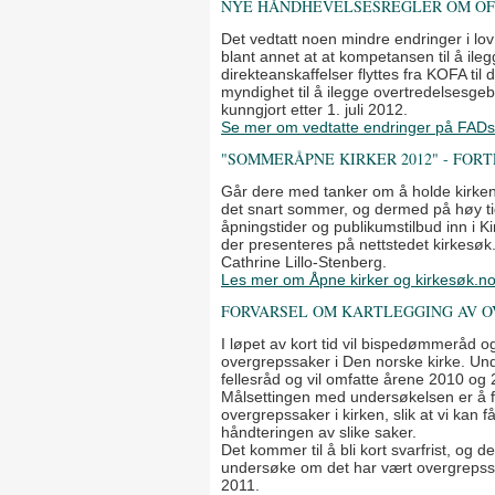
NYE HÅNDHEVELSESREGLER OM OF
Det vedtatt noen mindre endringer i lo
blant annet at at kompetansen til å ile
direkteanskaffelser flyttes fra KOFA ti
myndighet til å ilegge overtredelsesgeb
kunngjort etter 1. juli 2012.
Se mer om vedtatte endringer på FADs
"SOMMERÅPNE KIRKER 2012" - FOR
Går dere med tanker om å holde kirken
det snart sommer, og dermed på høy ti
åpningstider og publikumstilbud inn i
der presenteres på nettstedet kirkesøk
Cathrine Lillo-Stenberg.
Les mer om Åpne kirker og kirkesøk.n
FORVARSEL OM KARTLEGGING AV 
I løpet av kort tid vil bispedømmeråd 
overgrepssaker i Den norske kirke. Un
fellesråd og vil omfatte årene 2010 og 
Målsettingen med undersøkelsen er å få
overgrepssaker i kirken, slik at vi kan 
håndteringen av slike saker.
Det kommer til å bli kort svarfrist, og d
undersøke om det har vært overgrepss
2011.