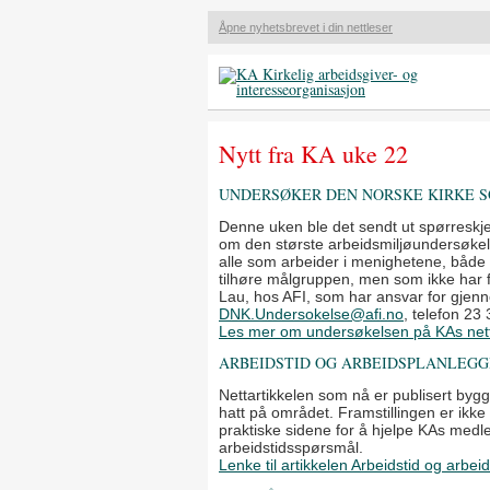
Åpne nyhetsbrevet i din nettleser
Nytt fra KA uke 22
UNDERSØKER DEN NORSKE KIRKE S
Denne uken ble det sendt ut spørreskjem
om den største arbeidsmiljøundersøkel
alle som arbeider i menighetene, både
tilhøre målgruppen, men som ikke har f
Lau, hos AFI, som har ansvar for gjen
DNK.Undersokelse@afi.no
, telefon 23
Les mer om undersøkelsen på KAs net
ARBEIDSTID OG ARBEIDSPLANLEGG
Nettartikkelen som nå er publisert bygg
hatt på området. Framstillingen er ik
praktiske sidene for å hjelpe KAs medle
arbeidstidsspørsmål.
Lenke til artikkelen Arbeidstid og arbei