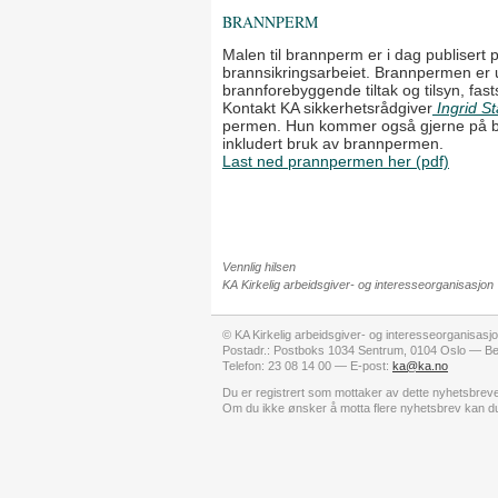
BRANNPERM
Malen til brannperm er i dag publisert
brannsikringsarbeiet. Brannpermen er uta
brannforebyggende tiltak og tilsyn, fast
Kontakt KA sikkerhetsrådgiver
Ingrid S
permen. Hun kommer også gjerne på bes
inkludert bruk av brannpermen.
Last ned prannpermen her (pdf)
Vennlig hilsen
KA Kirkelig arbeidsgiver- og interesseorganisasjon
© KA Kirkelig arbeidsgiver- og interesseorganisasj
Postadr.: Postboks 1034 Sentrum, 0104 Oslo — Be
Telefon: 23 08 14 00 — E-post:
ka@ka.no
Du er registrert som mottaker av dette nyhetsbre
Om du ikke ønsker å motta flere nyhetsbrev kan 