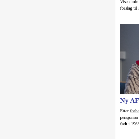
Viseadmini
forslag til
Ny AF
Etter
forh
pensjonsor
født i 196