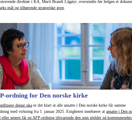
strerende direktør i KA, Marit Brandt Lågøyr, oversendte før helgen et doku
 seks mål og tilhørende strategiske grep
.
P-ordning for Den norske kirke
andlinger denne uka
er det klart at alle ansatte i Den norske kirke får samme
dning med virkning fra 1. januar 2025. Enigheten innebærer at
ansatte i Den n
3 eller senere får en AFP-ordning tilsvarende den som gjelder på kommunesekt