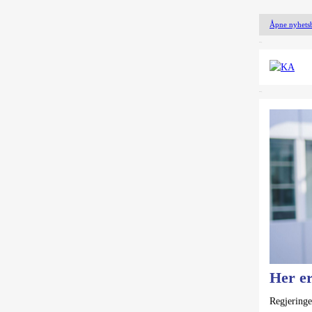
Åpne nyhetsbr
&nsbp;
&nsbp;
Her er
Regjeringe