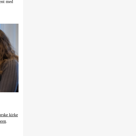
ment med
orske kirke
oren
.