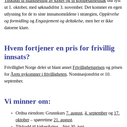
Tilskudd til istandsetting av kirker og til kompetansetiltak
blir lyst
ut 1. oktober, med søknadsfrist 3. november. Det kommer en egen
utlysning for de to siste innsatsområdene i strategien,
Opplevelse
og formidling
og
Engasjement og deltakelse
, men her er ikke
datoene klare.
Hvem fortjener en pris for frivillig
innsats?
Frivillighet Norge deler ut blant annet
Frivillighetsprisen
og prisen
for
Årets nykommer i frivilligheten
. Nominasjonsfrist er 10.
september.
Vi minner om:
Ordna eiendom: Grunnkurs
7. august
,
4. september
og
17.
oktober
– spørretime
21. august
.
Tilskudd til kirkesikring – frist 30. juni