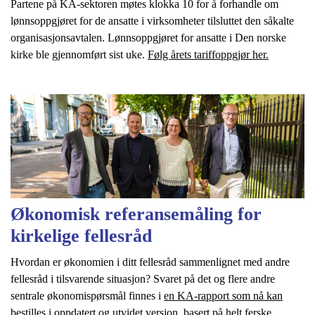
Partene på KA-sektoren møtes klokka 10 for å forhandle om
lønnsoppgjøret for de ansatte i virksomheter tilsluttet den såkalte
organisasjonsavtalen. Lønnsoppgjøret for ansatte i Den norske
kirke ble gjennomført sist uke.
Følg årets tariffoppgjør her.
Økonomisk referansemåling for
kirkelige fellesråd
Hvordan er økonomien i ditt fellesråd sammenlignet med andre
fellesråd i tilsvarende situasjon? Svaret på det og flere andre
sentrale økonomispørsmål finnes i
en KA-rapport som nå kan
bestilles i oppdatert og utvidet versjon
, basert på helt ferske