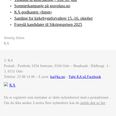
Sommerkampanje på gravplass.no
KA-podkasten «Input»
Samling for kirkebyggforvaltere 15.-16. oktober
Foreslå kandidater til Sikringsprisen 2025
Vennlig hilsen
KA
&nsbp;
© KA
Postadr.: Postboks 1034 Sentrum, 0104 Oslo – Besøksadr.: Rådhusgt. 1–
3, 0151 Oslo
Telefon: 23 08 14 00 – E-post:
ka@ka.no
–
Følg KA på Facebook
Du er registrert som mottaker av dette nyhetsbrevet med e-postadressen
.
Om du ikke ønsker å motta flere nyhetsbrev kan du
melde deg av her
.