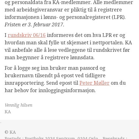
og personaldata fra KA-medlemmer. Alle medlemmer
med arbeidsgiveransvar er pliktig til å registrere
informasjonen i lønns- og personalregisteret (LPR).
Fristen er 3. februar 2017.
I
rundskriv 06/16
informeres det om hva LPR er og
hvordan man skal fylle ut skjemaet i nettportalen. KA
vil anbefale alle å lese vedleggene til rundskrivet før
man begynner å registrere lønnsdata.
For å logge seg inn bruker man passord og
brukernavn tilsendt på epost ved tidligere
innrapportering. Send epost til
Peter Møller
om du
har behov for innloggingsinformasjon.
Vennlig hilsen
KA
&nsbp;
© KA
Postadr.: Postboks 1034 Sentrum, 0104 Oslo – Besøksadr.: