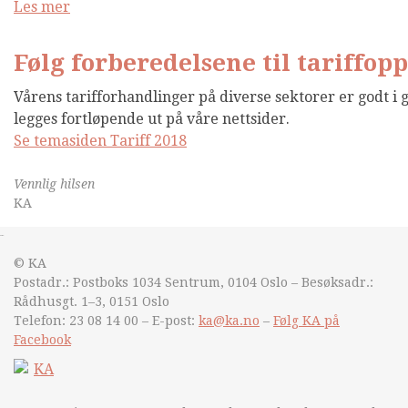
Les mer
Følg forberedelsene til tariffop
Vårens tarifforhandlinger på diverse sektorer er godt i g
legges fortløpende ut på våre nettsider.
Se temasiden Tariff 2018
Vennlig hilsen
KA
&nsbp;
© KA
Postadr.: Postboks 1034 Sentrum, 0104 Oslo – Besøksadr.:
Rådhusgt. 1–3, 0151 Oslo
Telefon: 23 08 14 00 – E-post:
ka@ka.no
–
Følg KA på
Facebook