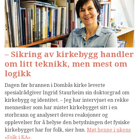
– Sikring av kirkebygg handler
om litt teknikk, men mest om
logikk
Dagen før brannen i Dombås kirke leverte
spesialrådgiver Ingrid Staurheim sin doktorgrad om
kirkebygg og identitet. – Jeg har intervjuet en rekke
mennesker som har mistet kirkebygget sitt i en
storbrann og analysert deres reaksjoner og
opplevelser for å belyse den betydningen det fysiske
kirkebygget har for folk, sier hun.
Møt henne i ukens
«Folk i KA».