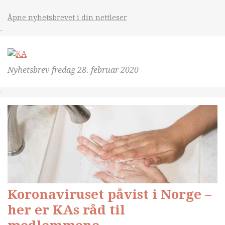
Åpne nyhetsbrevet i din nettleser
&nsbp;
Nyhetsbrev
fredag 28. februar 2020
&nsbp;
Koronaviruset påvist i Norge –
her er KAs råd til