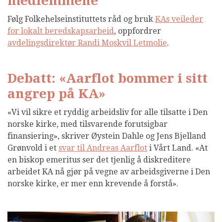
medlemmene
Følg Folkehelseinstituttets råd og bruk
KAs veileder
for lokalt beredskapsarbeid
, oppfordrer
avdelingsdirektør Randi Moskvil Letmolie
.
Debatt: «Aarflot bommer i sitt
angrep på KA»
«Vi vil sikre et ryddig arbeidsliv for alle tilsatte i Den
norske kirke, med tilsvarende forutsigbar
finansiering», skriver Øystein Dahle og Jens Bjelland
Grønvold i et
svar til Andreas Aarflot
i Vårt Land. «At
en biskop emeritus ser det tjenlig å diskreditere
arbeidet KA nå gjør på vegne av arbeidsgiverne i Den
norske kirke, er mer enn krevende å forstå».