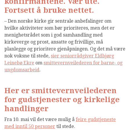
konfirmantene. Vær ute.
Fortsett å bruke nettet.
– Den norske kirke gir sentrale anbefalinger om
hvilke aktiviteter som bør prioriteres, men det er
menighetsrådet som i god samhandling med
kirkeverge og prost, ansatte og frivillige, må
planlegge og prioritere gjenåpningen. Og det må være
nok voksne til stede,
sier seniorrådgiver Eldbjørg
Leinebø Ekre
om
smittevernveilederen for barne- og
ungdomsarbeid
.
Her er smittevernveilederen
for gudstjenester og kirkelige
handlinger
Fra 10. mai vil det være mulig å
feire gudstjeneste
med inntil 50 personer
til stede.