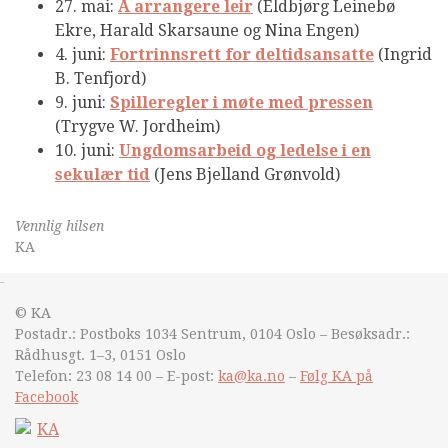
27. mai:
Å arrangere leir
(Eldbjørg Leinebø
Ekre, Harald Skarsaune og Nina Engen)
4. juni:
Fortrinnsrett for deltidsansatte
(Ingrid
B. Tenfjord)
9. juni:
Spilleregler i møte med pressen
(Trygve W. Jordheim)
10. juni:
Ungdomsarbeid og ledelse i en
sekulær tid
(Jens Bjelland Grønvold)
Vennlig hilsen
KA
&nsbp;
© KA
Postadr.: Postboks 1034 Sentrum, 0104 Oslo – Besøksadr.:
Rådhusgt. 1–3, 0151 Oslo
Telefon: 23 08 14 00 – E-post:
ka@ka.no
–
Følg KA på
Facebook