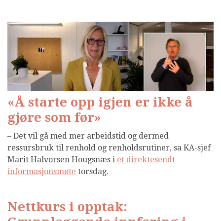
«Å starte opp igjen er ikke å
gjøre som før»
– Det vil gå med mer arbeidstid og dermed
ressursbruk til renhold og renholdsrutiner, sa KA-sjef
Marit Halvorsen Hougsnæs i
et direktesendt
informasjonsmøte
torsdag.
Nettkurs i opptak: