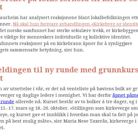
t
taurheim har analysert reaksjonene blant lokalbefolkningen ett
anner.
Nå skal hun forsvare avhandlingen «Kirkebygg og identite
det norske samfunnet har sterke sekulære trekk, er kirkebygge
s viktige for menneskers individuelle og kollektive identitet.
funnets reaksjoner på en kirkebrann åpner for å synliggjøre
gets sammensatte betydning, sier hun.
ldingen til ny runde med grunnkurs
t
 av utsettelse i vår, er det nå venteliste på høstens bolk av 
everger og daglige ledere i menighet. Vi har derfor
åpnet påm
e runde
allerede nå. Kurset består av to bolker á tre dager, og i
15.-17. mars og 18.-20. oktober. «Stillingen som kirkeverge om
mye, og kurset gav et innblikk i hvordan man skal ta fatt på j
en på best mulig måte», sier Maria Nese Taxerås, kirkeverge i
i.