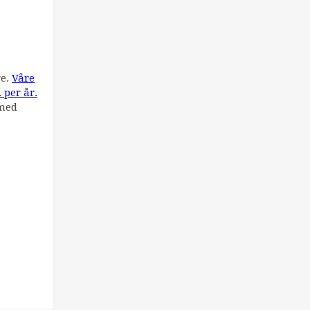
re.
Våre
 per år.
 med