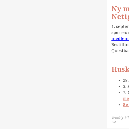
Ny m
Neti
1. septe
spørreun
medlemme
Bestillin
Questbac
Husk
28
3.
7.-
me
Se
Vennlig hi
KA