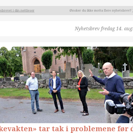
brevet i din nettleser
Ønsker du ikke motta flere nyhetsbrev?
Nyhetsbrev
fredag 14. aug
kevakten» tar tak i problemene før 