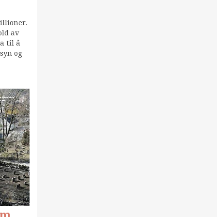
llioner.
old av
a til å
lsyn og
om