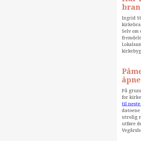
bran
Ingrid S
kirkebr
Selv om 
fremdele
Lokalsam
kirkebyg
Påme
åpne
På grunn
for kirk
til nest
datoene 
utrolig 
utføre d
Vegårshe