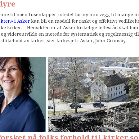
 dyre
nne til noen tusenlapper i stedet for ny murvegg til mange mi
kten» i Asker
kan bli en modell for raskt og effektivt vedlikeh
ske kirker. – Hensikten er at Asker kirkelige fellesråd skal bidr
 og videreutvikle en metode for systematisk og regelmessig ti
edlikehold av kirker, sier kirkesjef i Asker, John Grimsby.
forsket på folks forhold til kirker s