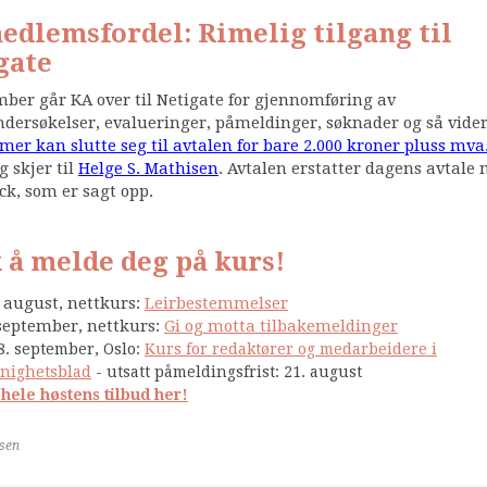
edlemsfordel: Rimelig tilgang til
gate
mber går KA over til Netigate for gjennomføring av
dersøkelser, evalueringer, påmeldinger, søknader og så vide
r kan slutte seg til avtalen for bare 2.000 kroner pluss mva.
g skjer til
Helge S. Mathisen
. Avtalen erstatter dagens avtale
k, som er sagt opp.
 å melde deg på kurs!
. august, nettkurs:
Leirbestemmelser
 september, nettkurs:
Gi og motta tilbakemeldinger
8. september, Oslo:
Kurs for redaktører og medarbeidere i
nighetsblad
- utsatt påmeldingsfrist: 21. august
 hele høstens tilbud her!
lsen