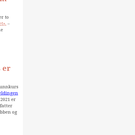
er to
t».
–
ne
 er
grunnkurs
eldingen
 2021 er
fatter
obben og