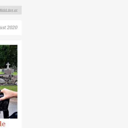
Meld deg av
ust 2020
de