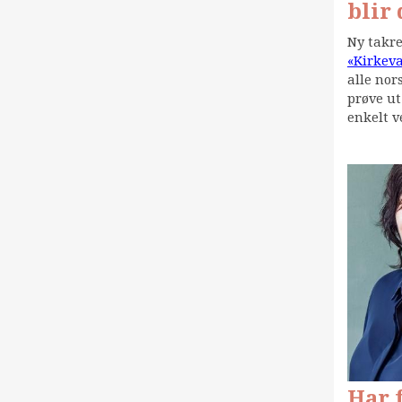
blir
Ny takre
«Kirkeva
alle nor
prøve ut
enkelt v
Har 