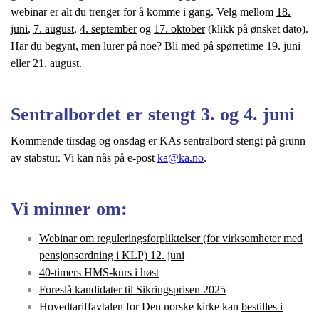
webinar er alt du trenger for å komme i gang. Velg mellom
18.
juni
,
7. august
,
4. september
og
17. oktober
(klikk på ønsket dato).
Har du begynt, men lurer på noe? Bli med på spørretime
19. juni
eller
21. august
.
Sentralbordet er stengt 3. og 4. juni
Kommende tirsdag og onsdag er KAs sentralbord stengt på grunn
av stabstur. Vi kan nås på e-post
ka@ka.no
.
Vi minner om:
Webinar om reguleringsforpliktelser (for virksomheter med
pensjonsordning i KLP) 12. juni
40-timers HMS-kurs i høst
Foreslå kandidater til Sikringsprisen 2025
Hovedtariffavtalen for Den norske kirke kan
bestilles i