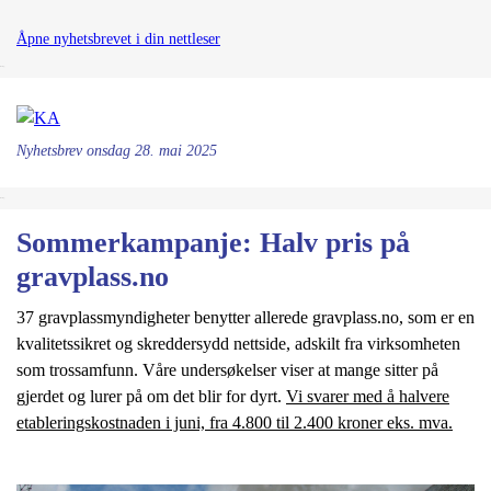
Åpne nyhetsbrevet i din nettleser
&nsbp;
Nyhetsbrev
onsdag 28. mai 2025
&nsbp;
Sommerkampanje: Halv pris på
gravplass.no
37 gravplassmyndigheter benytter allerede gravplass.no, som er en
kvalitetssikret og skreddersydd nettside, adskilt fra virksomheten
som trossamfunn. Våre undersøkelser viser at mange sitter på
gjerdet og lurer på om det blir for dyrt.
Vi svarer med å halvere
etableringskostnaden i juni, fra 4.800 til 2.400 kroner eks. mva.