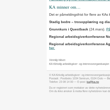
KA minner om…
Det er påmeldingsfrist for flere av KAs 
Stadig bedre – trosopplæring og di
Grunnkurs i Questback
(24.mars).
På
Regional arbeidsgiverkonferanse N
Regional arbeidsgiverkonferanse A
her.
Vennlig hilsen
KA Kirkelig arbeidsgiver- og interesseorganisasjon
© KA Kirkelig arbeidsgiver- og interesseorganisasj
Postadr.: Postboks 1034 Sentrum, 0104 Oslo — Be
Telefon: 23 08 14 00 — E-post:
ka@ka.no
Du er registrert som mottaker av dette nyhetsbre
Om du ikke ønsker å motta flere nyhetsbrev kan 