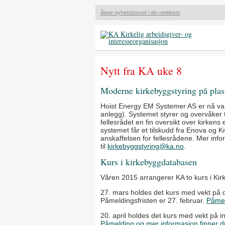
Åpne nyhetsbrevet i din nettleser
Nytt fra KA uke 8
Moderne kirkebyggstyring på plas
Hoist Energy EM Systemer AS er nå val
anlegg). Systemet styrer og overvåker te
fellesrådet en fin oversikt over kirken
systemet får et tilskudd fra Enova og Kn
anskaffelsen for fellesrådene. Mer inf
til
kirkebyggstyring@ka.no
.
Kurs i kirkebyggdatabasen
Våren 2015 arrangerer KA to kurs i Ki
27. mars holdes det kurs med vekt på d
Påmeldingsfristen er 27. februar.
Påmel
20. april holdes det kurs med vekt på i
Påmelding og mer informasjon finner d